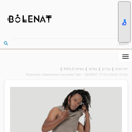
דף הבית
❱
גברים
❱
גופיות
❱
גופיות PSYLO
❱
גופיית קפוצ'ון פסיילו Shemesh Sleeveless Hooded Tee - CEMENT