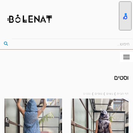
וסטים
דף הבית
❱
נשים
❱
טופים
❱
וסטים