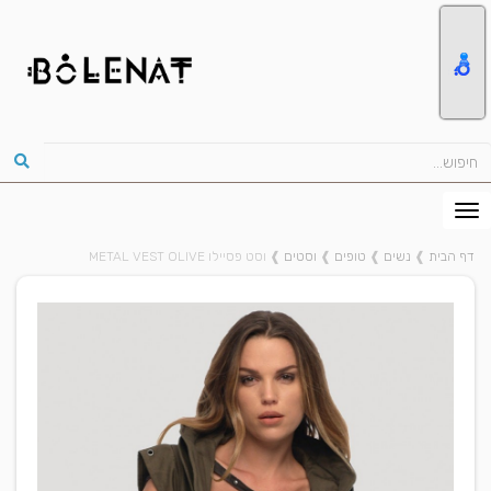
דף הבית
❱
נשים
❱
טופים
❱
וסטים
❱
וסט פסיילו METAL VEST OLIVE