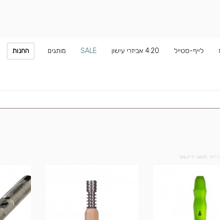
לייף-סטייל
4:20 אביזרי עישון
SALE
מותגים
החנות
רייזר מכאני דיינואפ