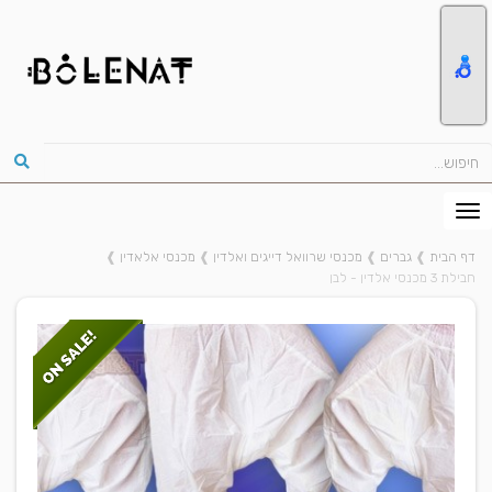
דף הבית
❱
גברים
❱
מכנסי שרוואל דייגים ואלדין
❱
מכנסי אלאדין
❱
חבילת 3 מכנסי אלדין - לבן