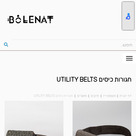
חגורות כיסים UTILITY BELTS
דף הבית
❱
אקססוריז
❱
תיקים
❱
פאוצ'ים
❱
חגורות כיסים UTILITY BELTS