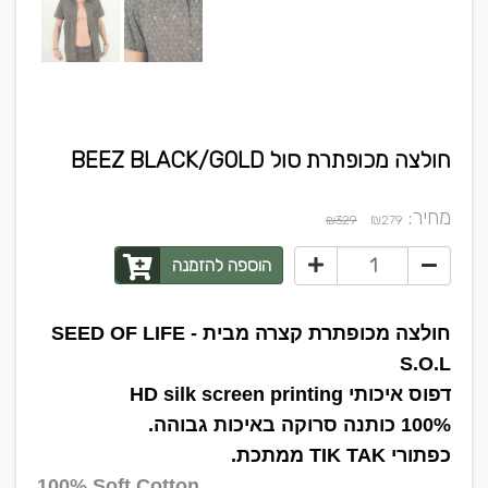
חולצה מכופתרת סול BEEZ BLACK/GOLD
מחיר:
₪
₪329
279
הוספה להזמנה
חולצה מכופתרת קצרה מבית SEED OF LIFE -
S.O.L
דפוס איכותי HD silk screen printing
100% כותנה סרוקה באיכות גבוהה.
כפתורי TIK TAK ממתכת.
100% Soft Cotton