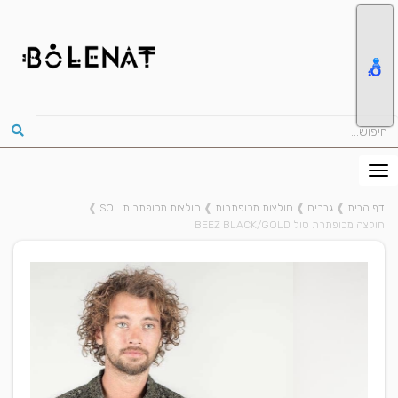
דף הבית
❱
גברים
❱
חולצות מכופתרות
❱
חולצות מכופתרות SOL
❱
חולצה מכופתרת סול BEEZ BLACK/GOLD