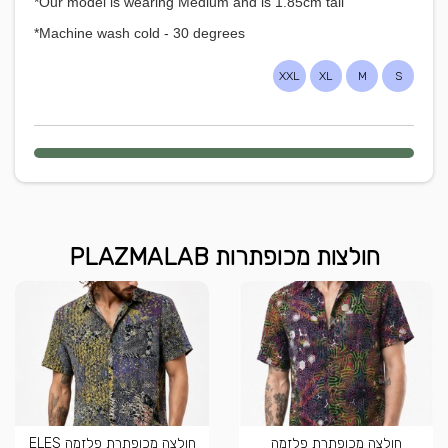
*Our model is wearing Medium and is 1.85cm tall
*Machine wash cold - 30 degrees
XXL
XL
M
S
חולצות מכופתרות PLAZMALAB
חולצה מכופתרת פלזמה
חולצה מכופתרת פלזמה ELES