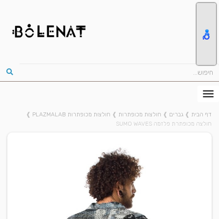
דף הבית
❱
גברים
❱
חולצות מכופתרות
❱
חולצות מכופתרות PLAZMALAB
❱
חולצה מכופתרת פלזמה SUMO WAVES