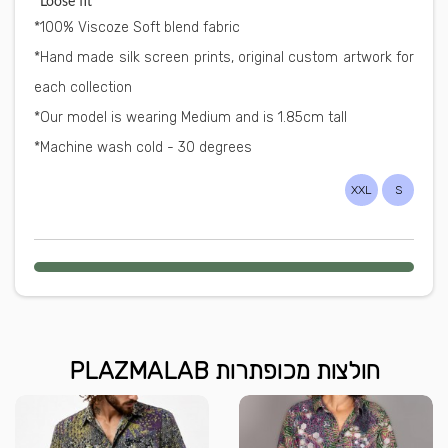
Loose fit*
*100% Viscoze Soft blend fabric
*Hand made silk screen prints, original custom artwork for
each collection
*Our model is wearing Medium and is 1.85cm tall
*Machine wash cold - 30 degrees
XXL
S
חולצות מכופתרות PLAZMALAB