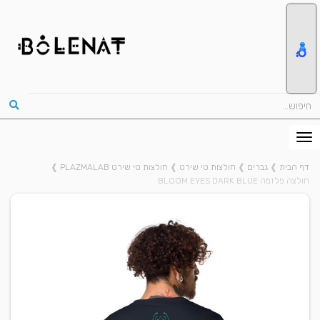
דף הבית
❱
גברים
❱
חולצות טי שירט
❱
חולצות טי שירט PLAZMALAB
❱
חולצה פלזמה BLOOM EYES DARK BLUE