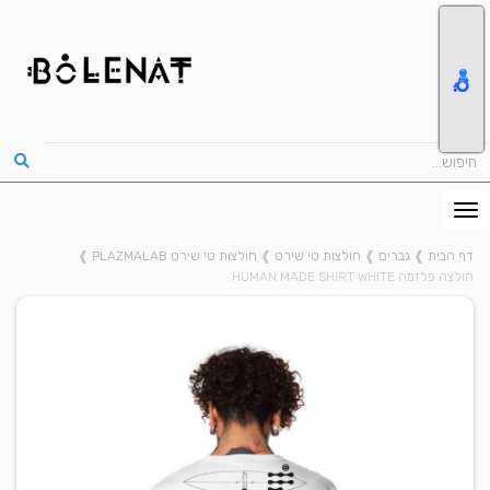
דף הבית
❱
גברים
❱
חולצות טי שירט
❱
חולצות טי שירט PLAZMALAB
❱
חולצה פלזמה HUMAN MADE SHIRT WHITE