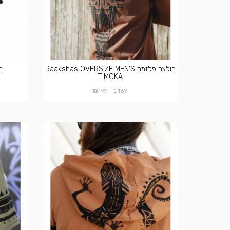
חולצה פלזמה Raakshas OVERSIZE MEN'S
חו
T MOKA
₪
₪
199
169