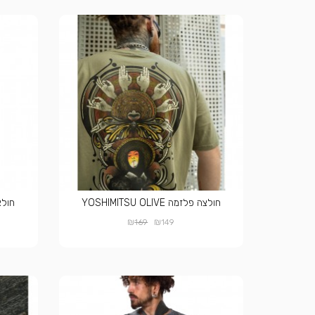
חולצה פלזמה YOSHIMITSU OLIVE
חולצה פל
₪
₪
169
149