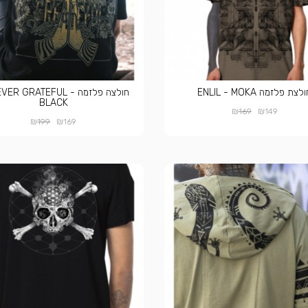
לצת פלזמה ENLIL - MOKA
חולצה פלזמה VER GRATEFUL
BLACK
₪
₪
169
149
₪
₪
199
169