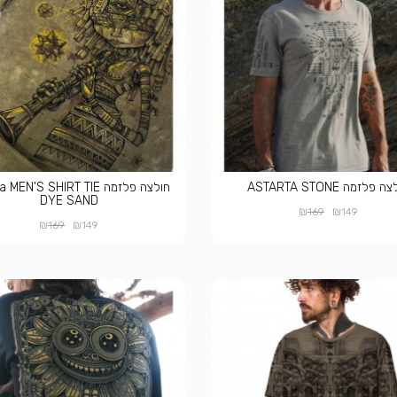
 פלזמה ASTARTA STONE
חולצה פלזמה EN'S SHIRT TIE
DYE SAND
₪
₪
169
149
₪
₪
169
149