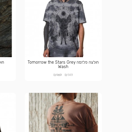
חולצה פלזמה Tomorrow the Stars Grey
חולצה
Wash
₪
₪
169
149