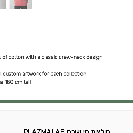
t of cotton with a classic crew-neck design
l custom artwork for each collection
s 180 cm tall
חולצות טי שירט PLAZMALAB