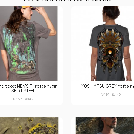
זמה YOSHIMITSU GREY
חולצה פלזמה  ticket MEN'S T
SHIRT STEEL
₪
₪
169
149
₪
₪
169
149