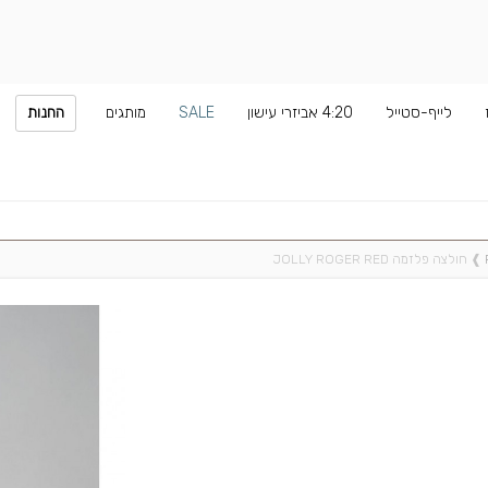
לייף-סטייל
4:20 אביזרי עישון
SALE
מותגים
החנות
❱
חולצה פלזמה JOLLY ROGER RED