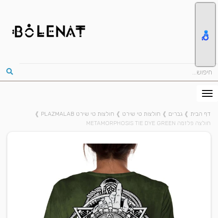
דף הבית
❱
גברים
❱
חולצות טי שירט
❱
חולצות טי שירט PLAZMALAB
❱
חולצה פלזמה METAMORPHOSIS TIE DYE GREEN