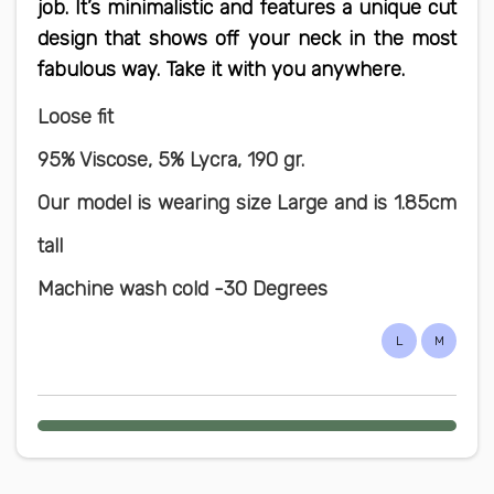
job. It’s minimalistic and features a unique cut
design that shows off your neck in the most
fabulous way. Take it with you anywhere.
Loose fit
95% Viscose, 5% Lycra, 190 gr.
Our model is wearing size Large and is 1.85cm
tall
Machine wash cold -30 Degrees
L
M