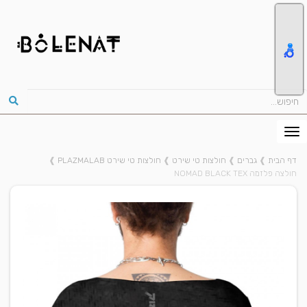
דף הבית
❱
גברים
❱
חולצות טי שירט
❱
חולצות טי שירט PLAZMALAB
❱
חולצה פלזמה NOMAD BLACK TEX