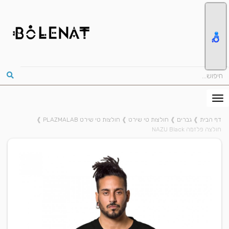
דף הבית
❱
גברים
❱
חולצות טי שירט
❱
חולצות טי שירט PLAZMALAB
❱
חולצה פלזמה NAZU Black