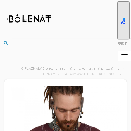
דף הבית
❱
גברים
❱
חולצות טי שירט
❱
חולצות טי שירט PLAZMALAB
❱
חולצה פלזמה ORNAMENT GALAXY WASH BORDEAUX