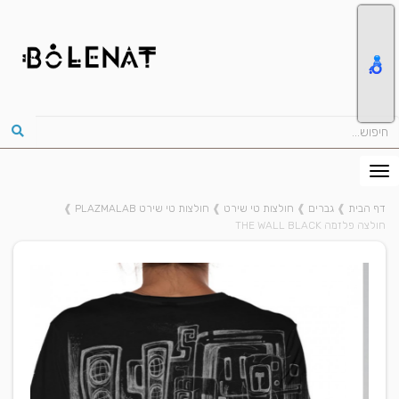
דף הבית
❱
גברים
❱
חולצות טי שירט
❱
חולצות טי שירט PLAZMALAB
❱
חולצה פלזמה THE WALL BLACK