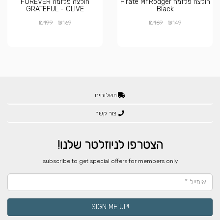
חולצה פלזמה Pirate Mr.Rodger
חולצה פלזמה FOREVER
GRATEFUL - OLIVE
Black
₪
₪
₪
₪
199
169
169
149
משלוחים
צור קשר
הצטרפו לניוזלטר שלנו!
​subscribe to get special offers for members only
!SIGN ME UP