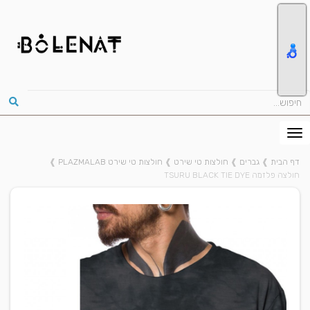
דף הבית
❱
גברים
❱
חולצות טי שירט
❱
חולצות טי שירט PLAZMALAB
❱
חולצה פלזמה TSURU BLACK TIE DYE