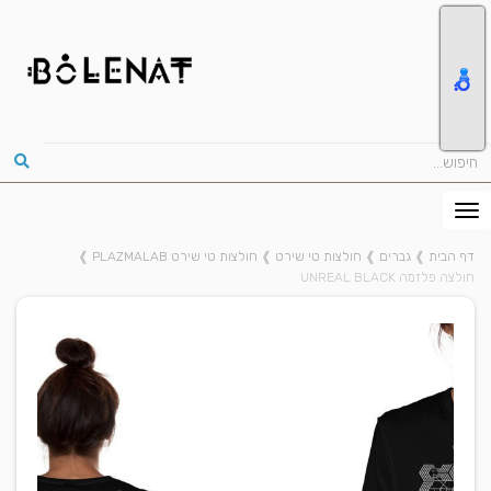
דף הבית
❱
גברים
❱
חולצות טי שירט
❱
חולצות טי שירט PLAZMALAB
❱
חולצה פלזמה UNREAL BLACK