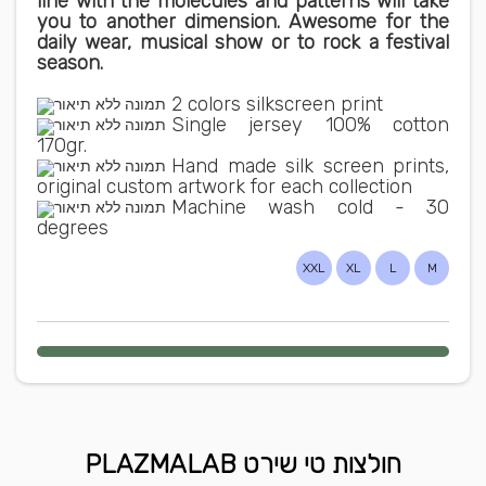
line with the molecules and patterns will take
you to another dimension. Awesome for the
daily wear, musical show or to rock a festival
season.
2 colors silkscreen print
Single jersey 100% cotton
170gr.
Hand made silk screen prints,
original custom artwork for each collection
Machine wash cold - 30
degrees
XXL
XL
L
M
חולצות טי שירט PLAZMALAB