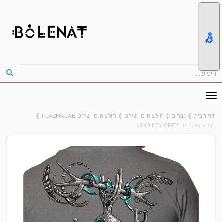
דף הבית
❱
גברים
❱
חולצות טי שירט
❱
חולצות טי שירט PLAZMALAB
❱
חולצה פלזמה WIND KEY GREY