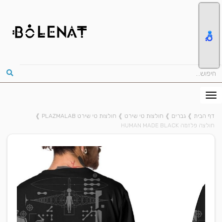
דף הבית
❱
גברים
❱
חולצות טי שירט
❱
חולצות טי שירט PLAZMALAB
❱
חולצה פלזמה HUMAN MADE BLACK