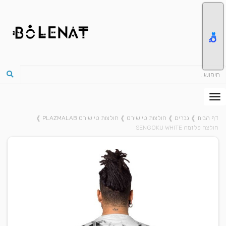
דף הבית
❱
גברים
❱
חולצות טי שירט
❱
חולצות טי שירט PLAZMALAB
❱
חולצה פלזמה SENGOKU WHITE