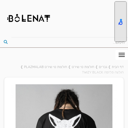
דף הבית
❱
גברים
❱
חולצות טי שירט
❱
חולצות טי שירט PLAZMALAB
❱
חולצה פלזמה TWIZY BLACK