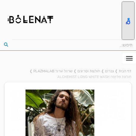
דף הבית
❱
גברים
❱
חולצות וסריגים
❱
שרוול ארוך PLAZMALAB
❱
חולצת פלזמה ALCHEMIST LONG WHITE WASH