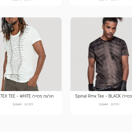
Spinal Rmx Tee - 
חולצת פסיילו VORTEX TEE - WHITE
₪
₪
₪
₪
249
189
249
199