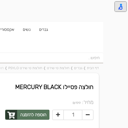
גברים
נשים
אקססוריז
דף הבית
❱
גברים
❱
חולצות טי שירט
❱
חולצות טי שירט PSYLO
❱
חולצה
חולצה פסיילו MERCURY BLACK
מחיר:
₪
199
הוספה להזמנה