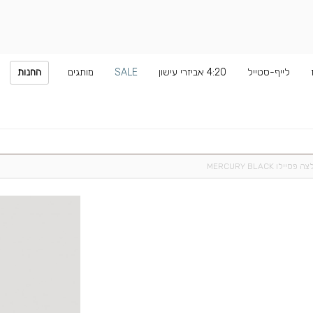
לייף-סטייל
4:20 אביזרי עישון
SALE
מותגים
החנות
 פסיילו MERCURY BLACK