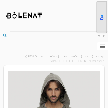
דף הבית
❱
גברים
❱
חולצות טי שירט
❱
חולצות טי שירט PSYLO
❱
חולצת פסיילו VIPA HOODIE TEE - CEMENT