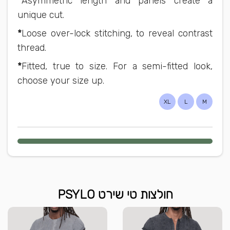
*
Asymmetric length and panels create a
unique cut.
*
Loose over-lock stitching, to reveal contrast
thread.
*
Fitted, true to size. For a semi-fitted look,
choose your size up.
XL
L
M
חולצות טי שירט PSYLO