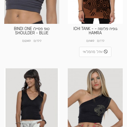
גופיה פלזמה - ICHI TANK -
טופ פסיילו BINDI ONE
SHOULDER - BLUE
HAMRA
₪
₪
₪
₪
249
199
149
119
אזל מהמלאי