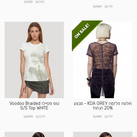
₪
₪
179
149
₪
₪
129
119
חולצה פלזמה KOA GREY - מבצע
טופ פסיילו Voodoo Braided
20% הנחה!
S/S Top WHITE
₪
₪
₪
₪
299
249
149
119