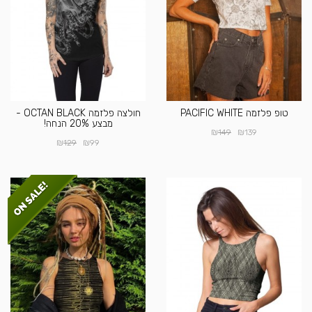
טופ פלזמה PACIFIC WHITE
חולצה פלזמה OCTAN BLACK -
מבצע 20% הנחה!
₪
₪
149
139
₪
₪
129
99