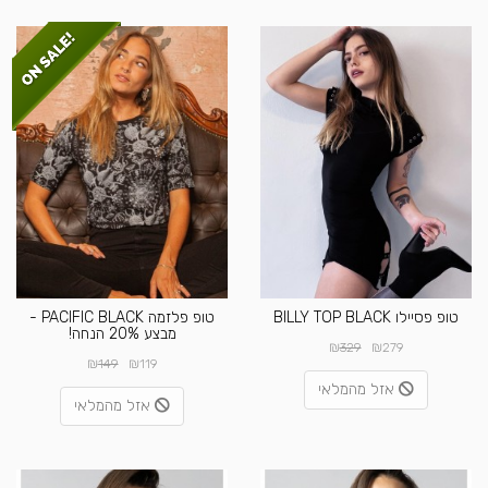
טופ פסיילו BILLY TOP BLACK
טופ פלזמה PACIFIC BLACK -
מבצע 20% הנחה!
₪
₪
329
279
₪
₪
149
119
אזל מהמלאי
אזל מהמלאי