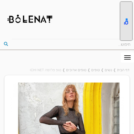
דף הבית
❱
נשים
❱
טופים
❱
טופים ארוכים
❱
טופ פלזמה ICHI NET