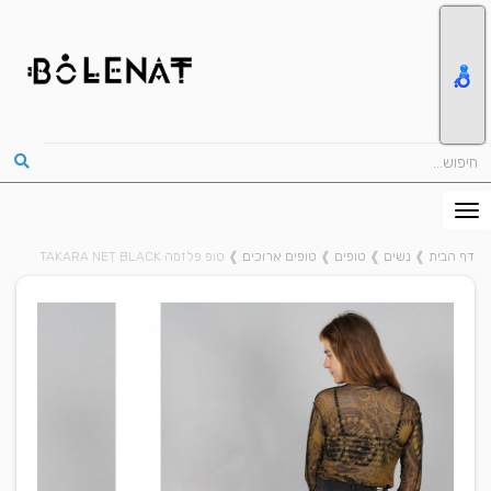
דף הבית
❱
נשים
❱
טופים
❱
טופים ארוכים
❱
טופ פלזמה TAKARA NET BLACK