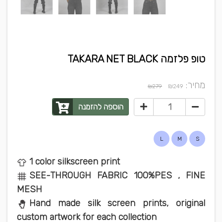
טופ פלזמה TAKARA NET BLACK
מחיר:
₪
₪279
249
הוספה להזמנה
L
M
S
1 color silkscreen print
SEE-THROUGH FABRIC 100%PES , FINE
MESH
Hand made silk screen prints, original
custom artwork for each collection