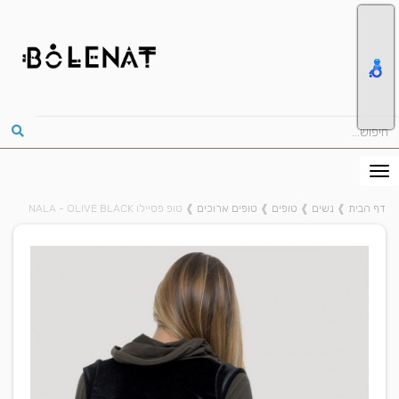
דף הבית
❱
נשים
❱
טופים
❱
טופים ארוכים
❱
טופ פסיילו NALA - OLIVE BLACK