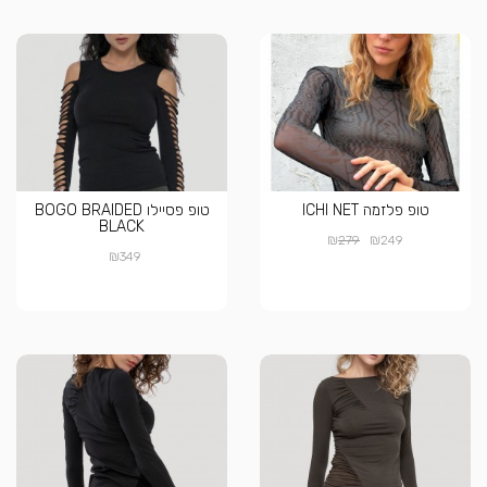
טופ פלזמה ICHI NET
טופ פסיילו BOGO BRAIDED
BLACK
₪
₪
279
249
₪
349