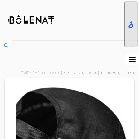
דף הבית
❱
אקססוריז
❱
כובעים
❱
כובעים קיץ
❱
כובע פלזמה TWIZY CAP