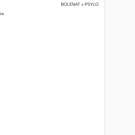
BOLENAT x PSYLO
re.
reen-print design.
 inner tube.
e instructions
click here
.
d or natural materials
click here
.