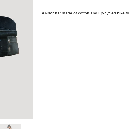
A visor hat made of cotton and up-cycled bike ty
Decorated with custom-made metal studs and sc
Material :
Cotton twill 16/20 comb. Upcycled tyres
For more information on our materials and car
To find out more about why we choose upcycle