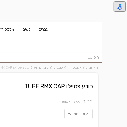
גברים
נשים
אקססוריז
דף הבית
❱
אקססוריז
❱
כובעים
❱
כובעים קיץ
❱
כובע פסיילו TUBE RMX CAP
כובע פסיילו TUBE RMX CAP
מחיר:
₪
₪149
99
אזל מהמלאי