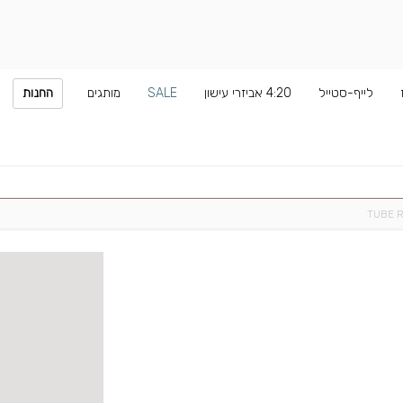
לייף-סטייל
4:20 אביזרי עישון
SALE
מותגים
החנות