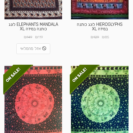
HIEROGLYPHS לונג כותנה
ELEPHANTS MANDALA לונג
במידה XL
כותנה במידה XL
₪
₪
₪
₪
149
119
129
85
אזל מהמלאי