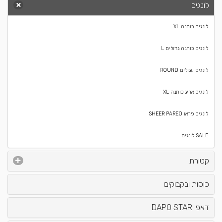
לונגים
לונגים כותנה XL
לונגים כותנה גדולים L
לונגים עגולים ROUND
לונגים אריג כותנה XL
לונגים פראו SHEER PAREO
SALE לונגים
קטורת
כוסות ובקבוקים
דאפו DAPO STAR