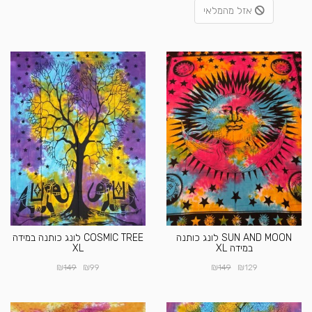
אזל מהמלאי
SUN AND MOON לונג כותנה
COSMIC TREE לונג כותנה במידה
במידה XL
XL
₪
₪
₪
₪
149
99
149
129