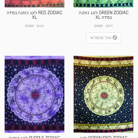
GREEN ZODIAC לונג כותנה
RED ZODIAC לונג כותנה במידה
במידה XL
XL
₪
₪
₪
₪
129
69
129
99
אזל מהמלאי