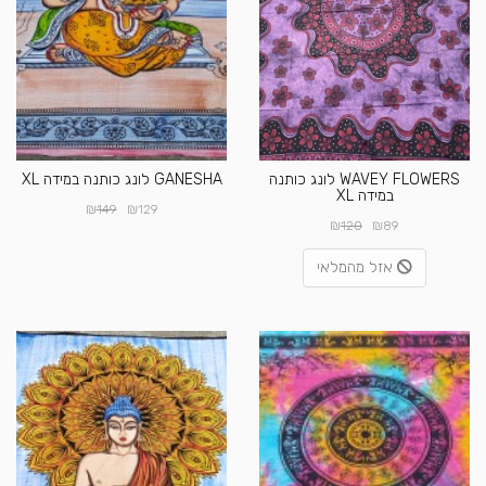
WAVEY FLOWERS לונג כותנה
GANESHA לונג כותנה במידה XL
במידה XL
₪
₪
149
129
₪
₪
120
89
אזל מהמלאי