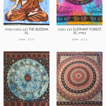
ELEPHANT FOREST לונג כותנה
THE BUDDHA לונג כותנה במידה
במידה XL
XL
₪
₪
₪
₪
149
129
149
129