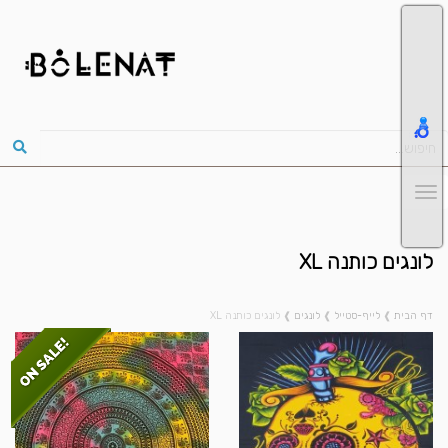
לונגים כותנה XL
דף הבית
❱
לייף-סטייל
❱
לונגים
❱
לונגים כותנה XL