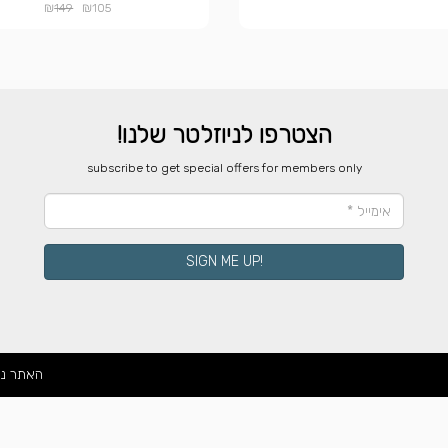
₪
₪
149
105
הצטרפו לניוזלטר שלנו!
​subscribe to get special offers for members only
!SIGN ME UP
האתר נ