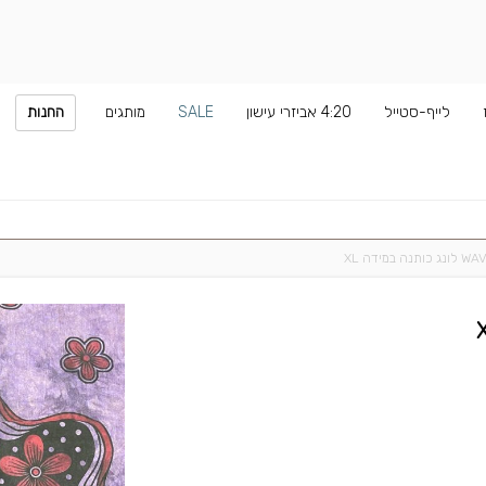
לייף-סטייל
4:20 אביזרי עישון
SALE
מותגים
החנות
מידה XL