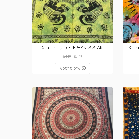
ELEPHANTS STAR לונג כותנה XL
₪
₪
149
119
אזל מהמלאי