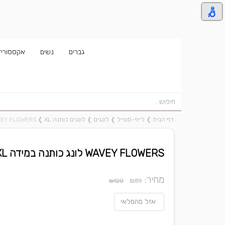
גברים
נשים
אקססוריז
דף הבית
❱
לייף-סטייל
❱
לונגים
❱
לונגים כותנה XL
❱
WAVEY FLOWERS לונג כותנה ב
WAVEY FLOWERS לונג כותנה במידה XL
מחיר:
₪
₪120
89
אזל מהמלאי