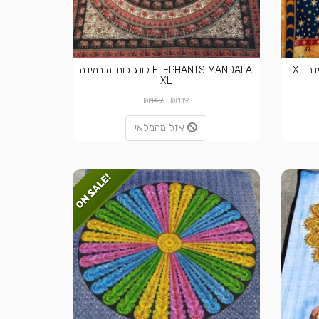
ELEPHANTS MANDALA לונג כותנה במידה
XL
₪
₪
149
119
אזל מהמלאי