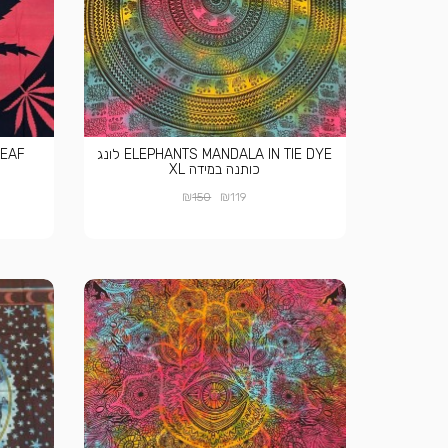
ELEPHANTS MANDALA IN TIE DYE לונג
FRICA LEAF
כותנה במידה XL
₪
₪
150
119