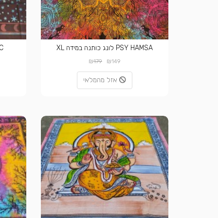
PSY HAMSA לונג כותנה במידה XL
DIAC
₪
₪
179
149
אזל מהמלאי