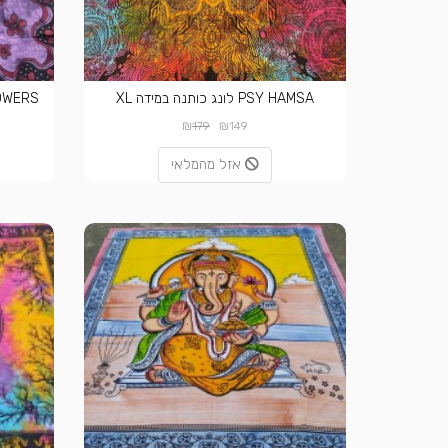
PSY HAMSA לונג כותנה במידה XL
AVEY FLOWERS
₪
₪
179
149
אזל מהמלאי