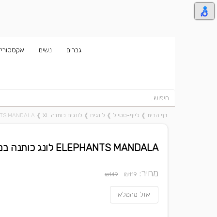
גברים
נשים
אקססוריז
דף הבית
❱
לייף-סטייל
❱
לונגים
❱
לונגים כותנה XL
❱
ELEPHANTS MANDALA לונג
ELEPHANTS MANDALA לונג כותנה במידה XL
מחיר:
₪
₪149
119
אזל מהמלאי