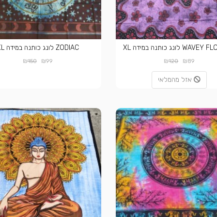
W לונג כותנה במידה XL
ZODIAC לונג כותנה במידה XL
₪
₪
₪
₪
150
99
120
89
אזל מהמלאי