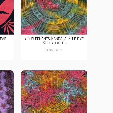
ELEPHANTS MANDALA IN TIE DYE לונג
FRICA LEAF
כותנה במידה XL
₪
₪
150
119