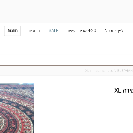
לייף-סטייל
4:20 אביזרי עישון
SALE
מותגים
החנות
 כותנה במידה XL