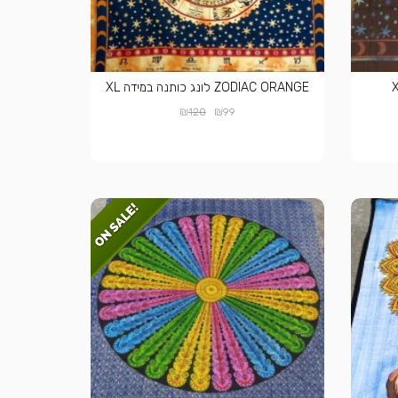
ZODIAC ORANGE לונג כותנה במידה XL
₪
₪
120
99