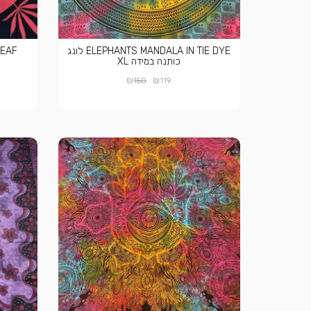
ELEPHANTS MANDALA IN TIE DYE לונג
FRICA LEAF
כותנה במידה XL
₪
₪
150
119