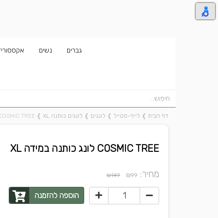
גברים
נשים
אקססוריז
דף הבית
❱
לייף-סטייל
❱
לונגים
❱
לונגים כותנה XL
❱
COSMIC TREE לונג כותנה במידה L
COSMIC TREE לונג כותנה במידה XL
מחיר:
₪
₪149
99
הוספה להזמנה