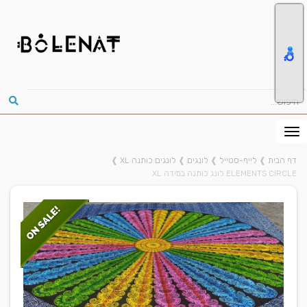
דף הבית
❱
לייף-סטייל
❱
לונגים
❱
לונגים כותנה XL
❱
ELEMENTS CIRCLE לונג כותנה במידה XL