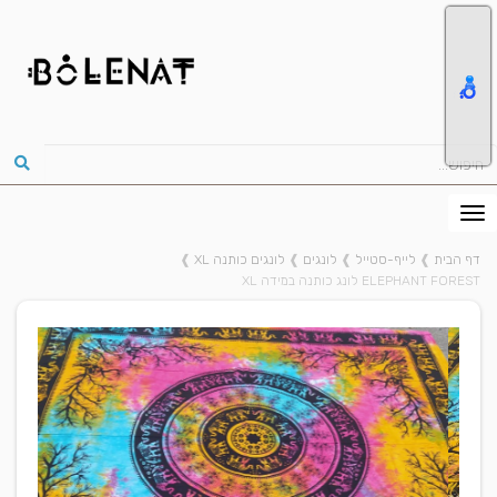
דף הבית
❱
לייף-סטייל
❱
לונגים
❱
לונגים כותנה XL
❱
ELEPHANT FOREST לונג כותנה במידה XL