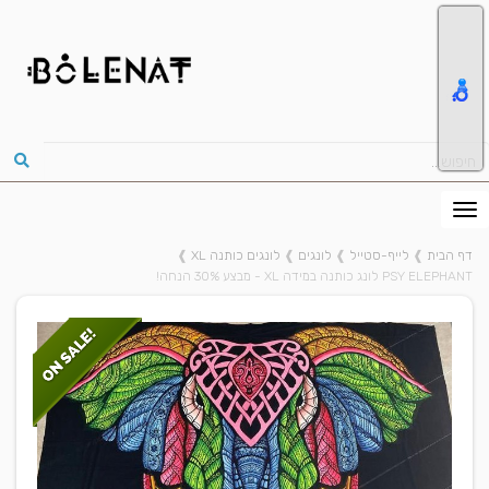
דף הבית
❱
לייף-סטייל
❱
לונגים
❱
לונגים כותנה XL
❱
PSY ELEPHANT לונג כותנה במידה XL - מבצע 30% הנחה!