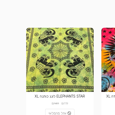
ELEPHANTS STAR לונג כותנה XL
₪
₪
149
119
אזל מהמלאי