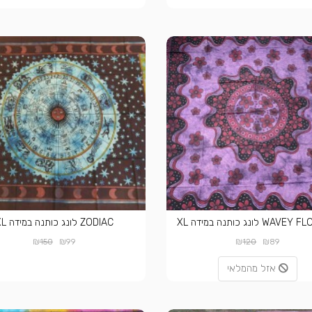
W לונג כותנה במידה XL
ZODIAC לונג כותנה במידה XL
₪
₪
₪
₪
150
99
120
89
אזל מהמלאי