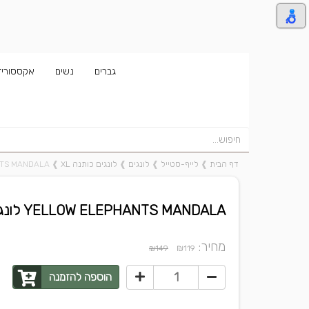
גברים
נשים
אקססוריז
דף הבית
❱
לייף-סטייל
❱
לונגים
❱
לונגים כותנה XL
❱
W ELEPHANTS MANDALA
YELLOW ELEPHANTS MANDALA לונג כותנה במידה XL
מחיר:
₪
₪149
119
הוספה להזמנה