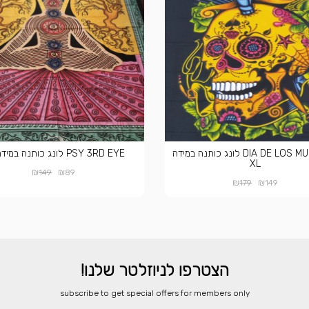
DIA DE LOS MUERTOS לונג כותנה במידה
PSY 3RD EYE לונג כותנה במידה XL
XL
₪
₪
149
89
₪
₪
179
149
הצטרפו לניוזלטר שלנו!
​subscribe to get special offers for members only