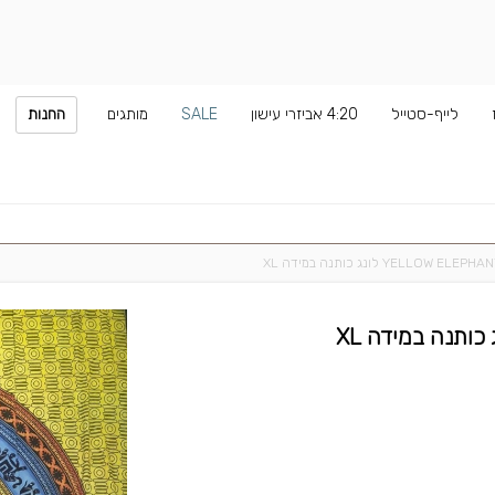
לייף-סטייל
4:20 אביזרי עישון
SALE
מותגים
החנות
YELLO לונג כותנה במידה XL