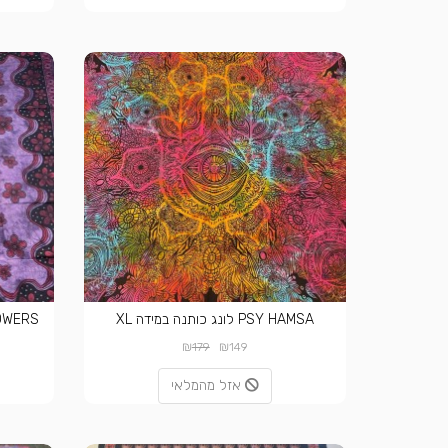
PSY HAMSA לונג כותנה במידה XL
AVEY FLOWERS
₪
₪
179
149
אזל מהמלאי