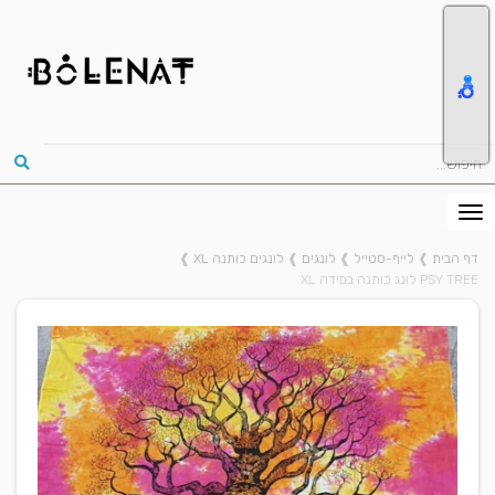
דף הבית
❱
לייף-סטייל
❱
לונגים
❱
לונגים כותנה XL
❱
PSY TREE לונג כותנה במידה XL