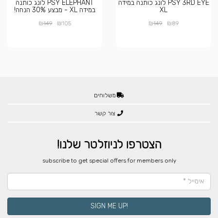
PSY 3RD EYE לונג כותנה במידה
PSY ELEPHANT לונג כותנה
XL
במידה XL - מבצע 30% הנחה!
₪
₪
₪
₪
149
105
149
89
משלוחים
צור קשר
הצטרפו לניוזלטר שלנו!
​subscribe to get special offers for members only
!SIGN ME UP