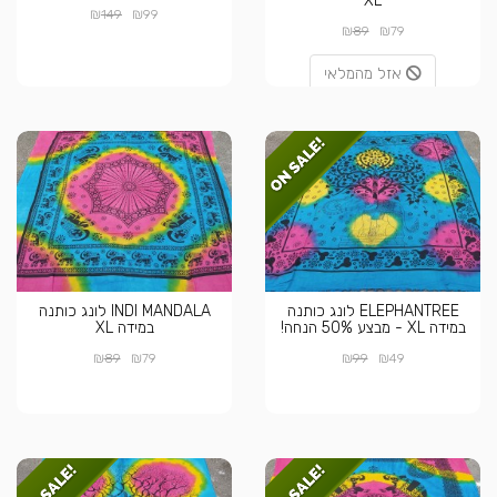
XL
₪
₪
149
99
₪
₪
89
79
אזל מהמלאי
ELEPHANTREE לונג כותנה
INDI MANDALA לונג כותנה
במידה XL - מבצע 50% הנחה!
במידה XL
₪
₪
₪
₪
89
79
99
49