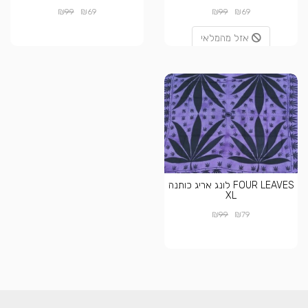
₪
₪
₪
₪
99
69
99
69
אזל מהמלאי
FOUR LEAVES לונג אריג כותנה
XL
₪
₪
99
79