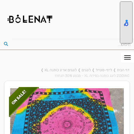
דף הבית
❱
לייף-סטייל
❱
לונגים
❱
לונגים אריג כותנה XL
❱
ZODIAC לונג כותנה במידה XL - מבצע 30% הנחה!