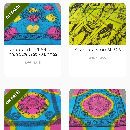
AFRICA לונג אריג כותנה XL
ELEPHANTREE לונג כותנה
במידה XL - מבצע 50% הנחה!
₪
₪
149
99
₪
₪
99
49