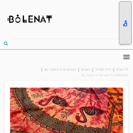
דף הבית
❱
לייף-סטייל
❱
לונגים
❱
לונגים אריג כותנה XL
❱
FLAMINGO לונג אריג כותנה XL