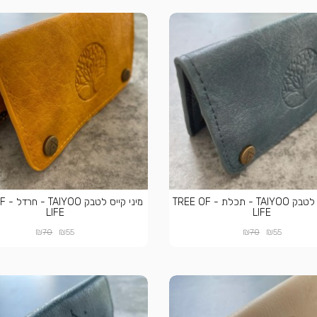
מיני קייס לטבק TAIYOO - תכלת - TREE OF
מיני ק
LIFE
LIFE
₪
₪
₪
₪
70
55
70
55