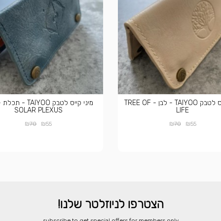
מיני קייס לטבק TAIYOO - לבן - TREE OF
SOLAR PLEXUS
LIFE
₪
₪
₪
₪
70
55
70
55
הצטרפו לניוזלטר שלנו!
​subscribe to get special offers for members only