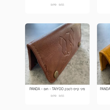
₪
₪
70
55
מיני קייס לטבק TAIYOO - חום - PANDA
₪
₪
70
55