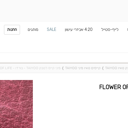
לייף-סטייל
4:20 אביזרי עישון
SALE
מותגים
החנות
יו TAIYOO
❱
קייסים טאיו מיני TAIYOO
❱
מיני קייס לטבק TAIYOO - בורדו - FLOWER OF LIFE