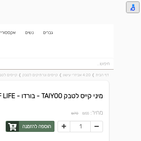
גברים
נשים
אקססוריז
דף הבית
❱
4:20 אביזרי עישון
❱
קייסים ונרתיקים לטבק
❱
קייסים לטבק טא
מיני קייס לטבק TAIYOO - בורדו - FLOWER OF LIFE
מחיר:
₪
₪70
55
הוספה להזמנה