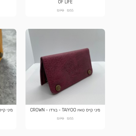
OF LIFE
₪
₪
70
55
מיני קייס טאיו TAIYOO - בורדו - CROWN
₪
₪
70
55