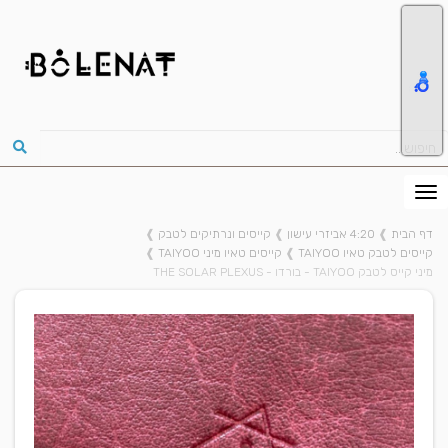
דף הבית
❱
4:20 אביזרי עישון
❱
קייסים ונרתיקים לטבק
❱
קייסים לטבק טאיו TAIYOO
❱
קייסים טאיו מיני TAIYOO
❱
מיני קייס לטבק TAIYOO - בורדו - THE SOLAR PLEXUS