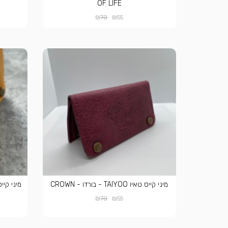
OF LIFE
₪
₪
70
55
מיני קייס טאיו TAIYOO - בורדו - CROWN
₪
₪
70
55