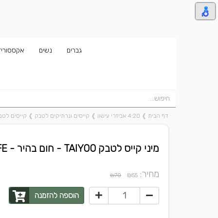
גברים
נשים
אקססוריז
דף הבית
❱
4:20 אביזרי עישון
❱
קייסים ונרתיקים לטבק
❱
קייסים לטבק טא
מיני קייס לטבק TAIYOO - חום בהיר - TREE OF LIFE
מחיר:
₪
₪70
55
הוספה להזמנה