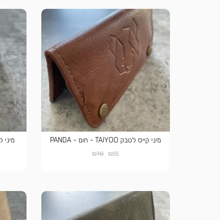
מיני קייס לטבק TAIYOO - חום - PANDA
מיני קייס לט
₪
₪
70
55