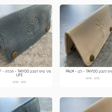
בק TAIYOO - לבן - PALM
מיני 
LIFE
₪
₪
70
55
₪
₪
70
55