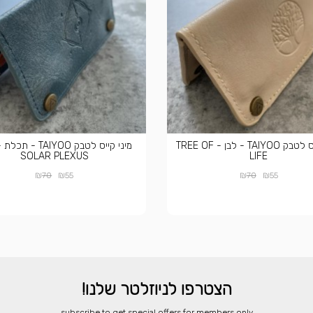
מיני קייס לטבק TAIYOO - לבן - TREE OF
SOLAR PLEXUS
LIFE
₪
₪
₪
₪
70
55
70
55
הצטרפו לניוזלטר שלנו!
​subscribe to get special offers for members only