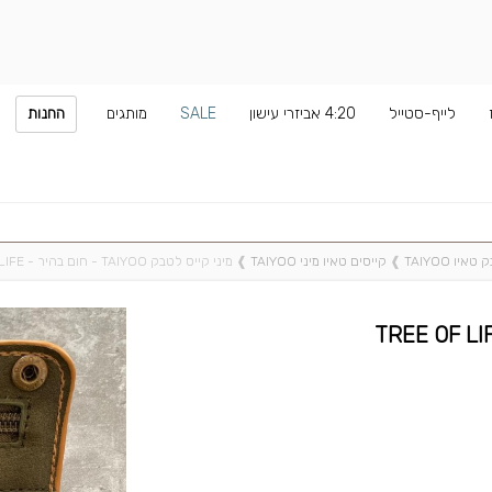
לייף-סטייל
4:20 אביזרי עישון
SALE
מותגים
החנות
יו TAIYOO
❱
קייסים טאיו מיני TAIYOO
❱
מיני קייס לטבק TAIYOO - חום בהיר - TREE OF LIFE