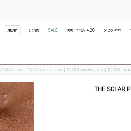
לייף-סטייל
4:20 אביזרי עישון
SALE
מותגים
החנות
יו TAIYOO
❱
קייסים טאיו מיני TAIYOO
❱
מיני קייס לטבק TAIYOO - חום - THE SOLAR PLEXUS