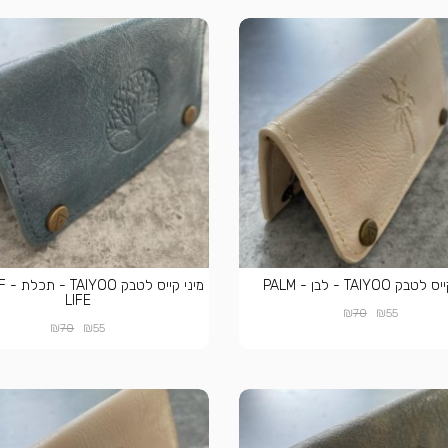
בק TAIYOO - לבן - PALM
מיני 
LIFE
₪
₪
70
55
₪
₪
70
55