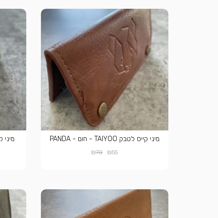
מיני קייס לטבק TAIYOO - חום - PANDA
מיני קייס לט
₪
₪
70
55