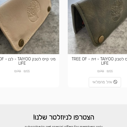
מיני קייס לטבק TAIYOO - זית - TREE OF
מיני קייס 
LIFE
LIFE
₪
₪
₪
₪
70
55
70
55
אזל מהמלאי
הצטרפו לניוזלטר שלנו!
​subscribe to get special offers for members only