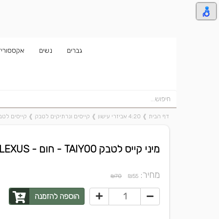
גברים
נשים
אקססוריז
דף הבית
❱
4:20 אביזרי עישון
❱
קייסים ונרתיקים לטבק
❱
קייסים לטבק טא
מיני קייס לטבק TAIYOO - חום - THE SOLAR PLEXUS
מחיר:
₪
₪70
55
הוספה להזמנה