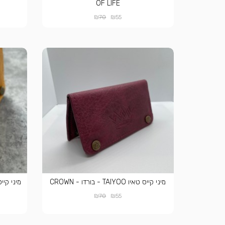
OF LIFE
₪
₪
70
55
מיני קייס טאיו TAIYOO - בורדו - CROWN
₪
₪
70
55