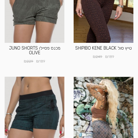
טייץ סול SHIPIBO KENE BLACK
מכנס פסיילו JUNO SHORTS
OLIVE
₪
₪
249
189
₪
₪
229
189