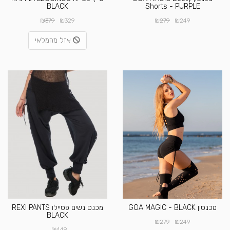
BLACK
Shorts - PURPLE
₪
₪
₪
₪
379
329
279
249
אזל מהמלאי
מכנסון GOA MAGIC - BLACK
מכנס נשים פסיילו REXI PANTS
BLACK
₪
₪
279
249
₪
449