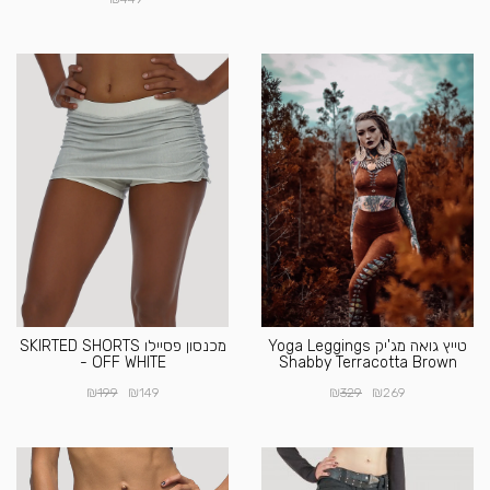
טייץ גואה מג'יק Yoga Leggings
מכנסון פסיילו SKIRTED SHORTS
- OFF WHITE
Shabby Terracotta Brown
₪
₪
₪
₪
199
149
329
269