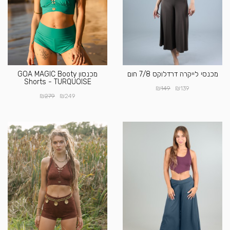
מכנסי לייקרה דרדלוקס 7/8 חום
מכנסון GOA MAGIC Booty
Shorts - TURQUOISE
₪
₪
149
139
₪
₪
279
249