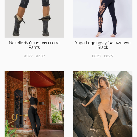
טייץ גואה מג'יק Yoga Leggings
מכנס נשים פסיילו Gazelle ¾
Pants
Black
₪
₪
₪
₪
529
389
329
269