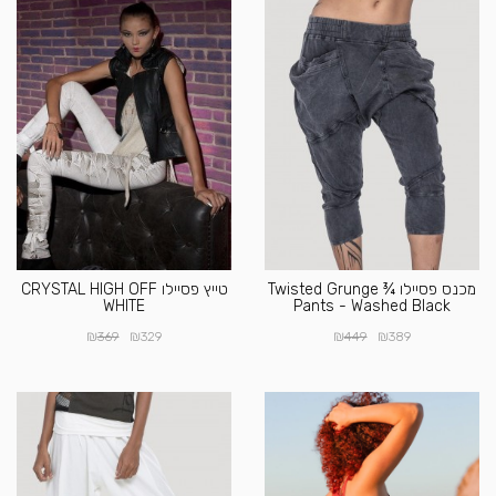
מכנס פסיילו Twisted Grunge ¾
טייץ פסיילו CRYSTAL HIGH OFF
WHITE
Pants - Washed Black
₪
₪
₪
₪
369
329
449
389