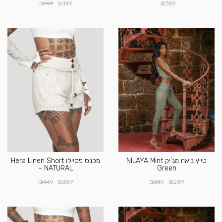
₪
₪
₪
199
149
389
טייץ גואה מג'יק NILAYA Mint
מכנס פסיילו Hera Linen Short
- NATURAL
Green
₪
₪
₪
₪
449
389
349
289