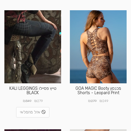
מכנסון GOA MAGIC Booty
טייץ פסיילו KALI LEGGINGS
BLACK
Shorts - Leopard Print
₪
₪
₪
₪
349
279
279
249
אזל מהמלאי