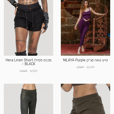
טייץ גואה מג'יק NILAYA Purple
מכנס פסיילו Hera Linen Short
- BLACK
₪
₪
349
289
₪
₪
449
389