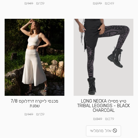
₪
₪
₪
₪
149
139
279
249
טייץ פסיילו LONG NECKA
מכנסי לייקרה דרדלוקס 7/8
TRIBAL LEGGINGS - BLACK
שמנת
CHARCOAL
₪
₪
149
139
₪
₪
349
279
אזל מהמלאי