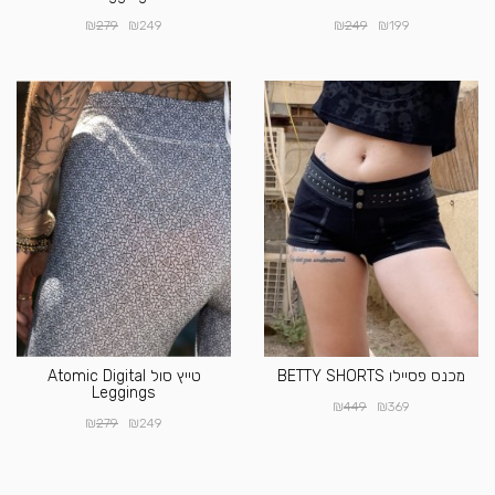
₪
₪
₪
₪
279
249
249
199
מכנס פסיילו BETTY SHORTS
טייץ סול Atomic Digital
Leggings
₪
₪
449
369
₪
₪
279
249