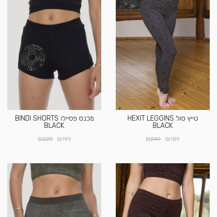
טייץ סול HEXIT LEGGINS
מכנס פסיילו BINDI SHORTS
BLACK
BLACK
₪
₪
₪
₪
229
199
249
189