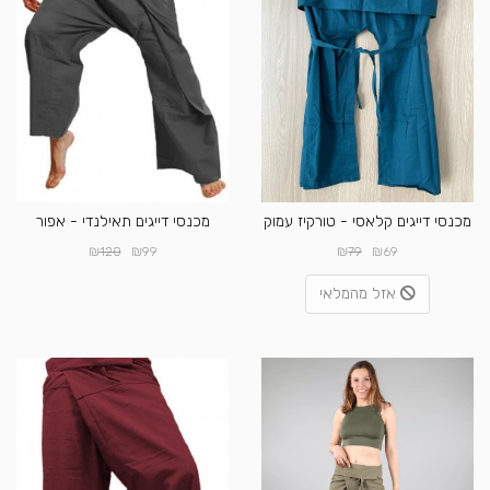
מכנסי דייגים קלאסי - טורקיז עמוק
מכנסי דייגים תאילנדי - אפור
₪
₪
₪
₪
120
99
79
69
אזל מהמלאי