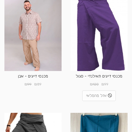
מכנסי דייגים תאילנדי - סגול
מכנסי דייגים - אבן
₪
₪
₪
₪
99
89
120
99
אזל מהמלאי