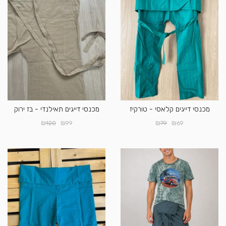
מכנסי דייגים קלאסי - טורקיז
מכנסי דייגים תאילנדי - בז ירוק
₪
₪
₪
₪
120
99
79
69