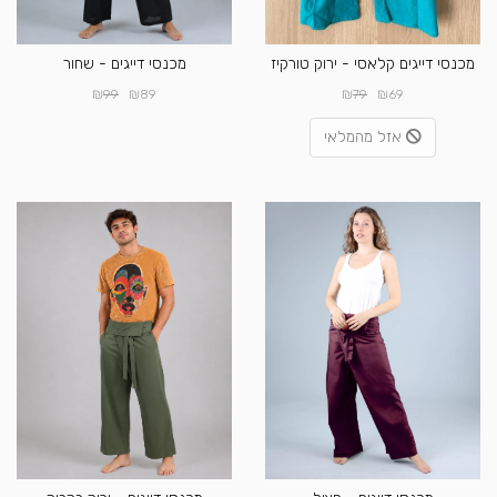
מכנסי דייגים קלאסי - ירוק טורקיז
מכנסי דייגים - שחור
₪
₪
₪
₪
99
89
79
69
אזל מהמלאי