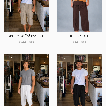
מכנסי דייגים - חום
מכנס דייגים 7/8 מעוצב - מוקה
₪
₪
₪
₪
120
99
99
89